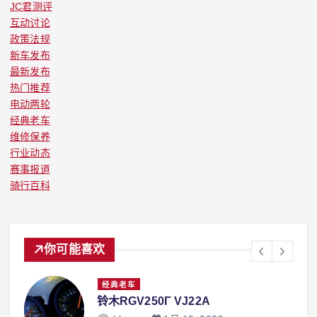
JC君测评
互动讨论
政策法规
新车发布
最新发布
热门推荐
电动两轮
经典老车
维修保养
行业动态
赛事报道
骑行百科
你可能喜欢
经典老车
铃木RGV250Γ VJ22A