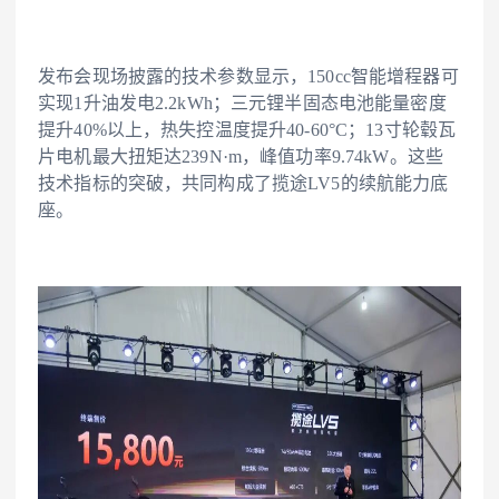
发布会现场披露的技术参数显示，150cc智能增程器可
实现1升油发电2.2kWh；三元锂半固态电池能量密度
提升40%以上，热失控温度提升40-60°C；13寸轮毂瓦
片电机最大扭矩达239N·m，峰值功率9.74kW。这些
技术指标的突破，共同构成了揽途LV5的续航能力底
座。