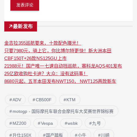
最新发布
金吉拉355巡航要来，十款配色曝光！
只要7980元，骑上它，你比博尔特更快！新大洲本田
CBF150T+26款NS125GU上市
21988元！国产唯一七速自动挡巡航，赛科龙AQS401发布
25亿欧收购杜卡迪？大众：没有这码事！
8680元起，五羊本田发布NWT150， NWT125两款新车
ADV
CB500F
KTM
motogp - 国际摩托车联合会摩托车大奖赛世界锦标赛
MZ200
Vespa
wsbk
九号
升仕150X
国产踏板
小牛
川崎