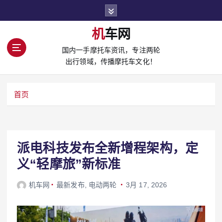
S
k
i
机车网
p
国内一手摩托车资讯，专注两轮
t
出行领域，传播摩托车文化！
o
c
o
首页
n
t
e
n
t
派电科技发布全新增程架构，定
义“轻摩旅”新标准
机车网
最新发布
,
电动两轮
3月 17, 2026