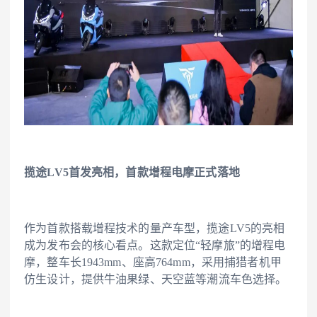
揽途LV5首发亮相，首款增程电摩正式落地
作为首款搭载增程技术的量产车型，揽途LV5的亮相
成为发布会的核心看点。这款定位“轻摩旅”的增程电
摩，整车长1943mm、座高764mm，采用捕猎者机甲
仿生设计，提供牛油果绿
、
天空蓝
等潮流车色选择。