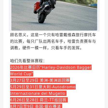
顾名思义，这是一个只有哈雷戴维森旅行摩托车
的比赛，每只厂队出两名车手，哈雷负责赛车与
调教，硬件一模一样，只看车手的发挥。
咱们先看整体赛程：
2026年比赛日历“
Harley-Davidson Bagger
World Cup
”
3月27日至29日
美洲-美洲巡回赛
5月29日至31日
意大利-Autodromo
Internazionale del Mugello
6月26日至28日
荷兰-TT巡回赛
8月7日至9日
英国-银石赛道