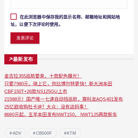
在此浏览器中保存我的显示名称、邮箱地址和网站地
址，以便下次评论时使用。
最新发布
金吉拉355巡航要来，十款配色曝光！
只要7980元，骑上它，你比博尔特更快！新大洲本田
CBF150T+26款NS125GU上市
21988元！国产唯一七速自动挡巡航，赛科龙AQS401发布
25亿欧收购杜卡迪？大众：没有这码事！
8680元起，五羊本田发布NWT150， NWT125两款新车
ADV
CB500F
KTM