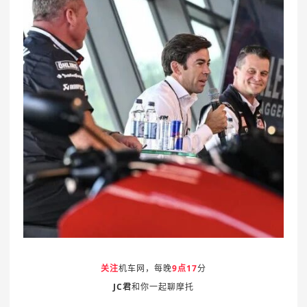
关注
机车网，每晚
9点17
分
JC君
和你一起聊摩托