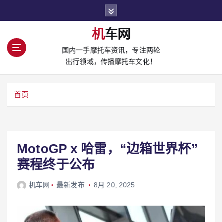
S
k
i
机车网
p
国内一手摩托车资讯，专注两轮
t
出行领域，传播摩托车文化！
o
c
o
首页
n
t
e
n
t
MotoGP x 哈雷，“边箱世界杯”
赛程终于公布
机车网
最新发布
8月 20, 2025