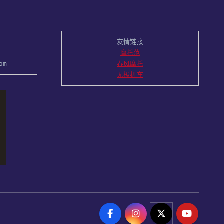
友情链接
摩托范
om
春风摩托
无极机车