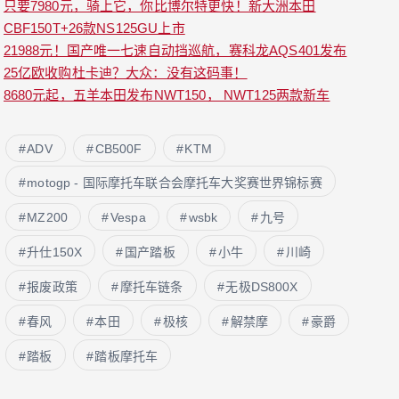
只要7980元，骑上它，你比博尔特更快！新大洲本田
CBF150T+26款NS125GU上市
21988元！国产唯一七速自动挡巡航，赛科龙AQS401发布
25亿欧收购杜卡迪？大众：没有这码事！
8680元起，五羊本田发布NWT150， NWT125两款新车
ADV
CB500F
KTM
motogp - 国际摩托车联合会摩托车大奖赛世界锦标赛
MZ200
Vespa
wsbk
九号
升仕150X
国产踏板
小牛
川崎
报废政策
摩托车链条
无极DS800X
春风
本田
极核
解禁摩
豪爵
踏板
踏板摩托车