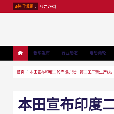
S
:
只
要
7
9
8
0
元
，
骑
上
热门话题
k
i
p
t
o
c
o
新车发布
行业动态
电动两轮
n
t
e
首页
本田宣布印度二轮产能扩张：第二工厂新生产线，20
n
t
本田宣布印度