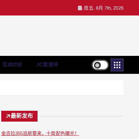
周五. 8月 7th, 2026
互动讨论
JC君测评
最新发布
金吉拉355巡航要来，十款配色曝光！