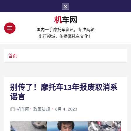
S
k
i
机车网
p
国内一手摩托车资讯，专注两轮
t
出行领域，传播摩托车文化！
o
c
o
首页
n
t
e
n
t
别传了！摩托车13年报废取消系
谣言
机车网
政策法规
8月 4, 2023