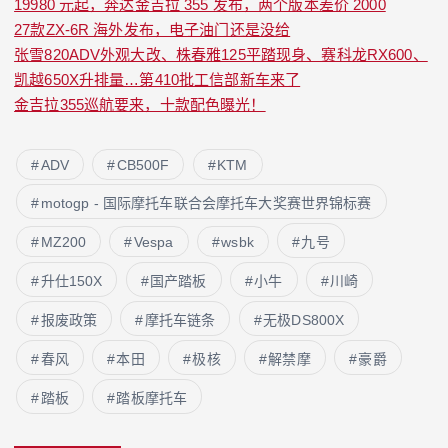
19980 元起，奔达金吉拉 355 发布，两个版本差价 2000
27款ZX-6R 海外发布，电子油门还是没给
张雪820ADV外观大改、株春雅125平踏现身、赛科龙RX600、
凯越650X升排量…第410批工信部新车来了
金吉拉355巡航要来，十款配色曝光！
ADV
CB500F
KTM
motogp - 国际摩托车联合会摩托车大奖赛世界锦标赛
MZ200
Vespa
wsbk
九号
升仕150X
国产踏板
小牛
川崎
报废政策
摩托车链条
无极DS800X
春风
本田
极核
解禁摩
豪爵
踏板
踏板摩托车