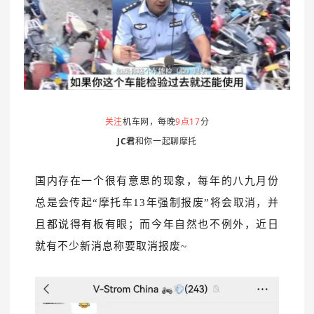
关注
机车网，每晚
9点17
分
JC君
和你一起聊摩托
国内存在一个很有意思的现象，每年的八九月份
总是会传起“摩托车13年强制报废”将会取消
，并
且都说得有板
有眼；而今年自然也不例外，近日
就有不少新消息称
要取消报废~