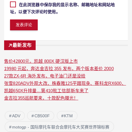
在此浏览器中保存我的显示名称、邮箱地址和网站地
址，以便下次评论时使用。
最新发布
售价42800元，凯越 800X 硬汉版上市
19980 元起，奔达金吉拉 355 发布，两个版本差价 2000
27款ZX-6R 海外发布，电子油门还是没给
张雪820ADV外观大改、株春雅125平踏现身、赛科龙RX600、
凯越650X升排量…第410批工信部新车来了
金吉拉355巡航要来，十款配色曝光！
ADV
CB500F
KTM
motogp - 国际摩托车联合会摩托车大奖赛世界锦标赛