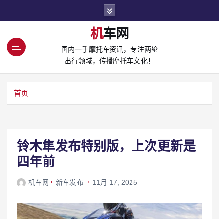
S
k
i
机车网
p
国内一手摩托车资讯，专注两轮
t
出行领域，传播摩托车文化！
o
c
o
首页
n
t
e
n
t
铃木隼发布特别版，上次更新是
四年前
机车网
新车发布
11月 17, 2025