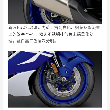
新蓝色起名珍珠活力蓝，搭配白色、贴花及整流罩
上的汉字 “隼” ，双边不锈钢排气管末端黑化处
理，蓝白黑三色层次分明。