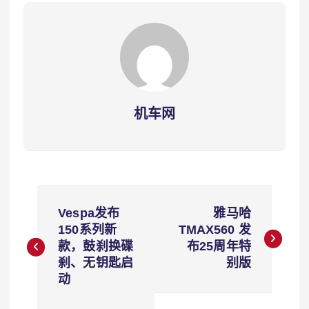
机车网
文
Vespa发布
雅马哈
章
150系列新
TMAX560 发
款，鼓刹换碟
布25周年特
导
刹、无钥匙启
别版
动
航