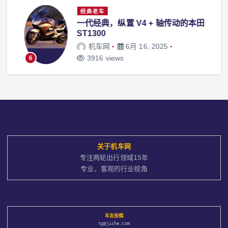
经典老车
红
一代经典，纵置 V4 + 轴传动的本田
ST1300
机车网
6月 16, 2025
3916 views
6
关于
机车网
专注两轮出行领域15年
专业、客观的行业视角
车友投稿
tg@jiche.com