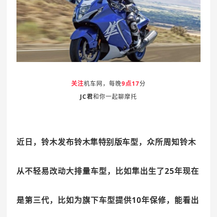
关注
机车网，每晚
9点17
分
JC君
和你一起聊摩托
近日，
铃木
发布
铃
木
隼
特
别版
车型，众所周知铃木
从不轻易改动大排量车型，比如隼出生了25年现在
是第三代，比如为旗下车型提供10年保修，能看出