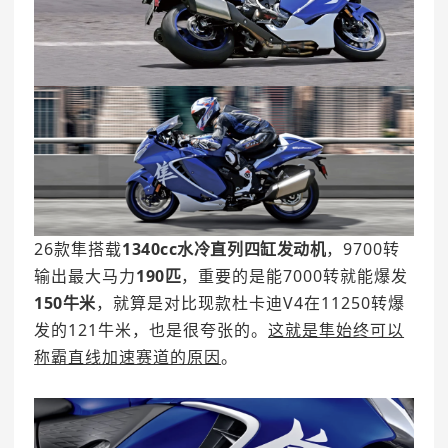
26款隼搭载
1340cc水冷直列四缸发动机
，9700转
输出最大马力
190匹
，重要的是能7000转就能爆发
150牛米
，就算是对比现款杜卡迪V4
在
11250转爆
发的121牛米，也是很夸张的。
这就是隼始终可以
称霸直线加速赛道的原因
。