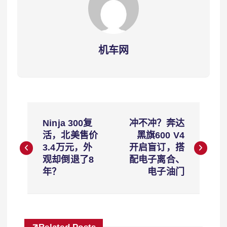
机车网
文
Ninja 300复
冲不冲？奔达
章
活，北美售价
黑旗600 V4
3.4万元，外
开启盲订，搭
导
观却倒退了8
配电子离合、
年？
电子油门
航