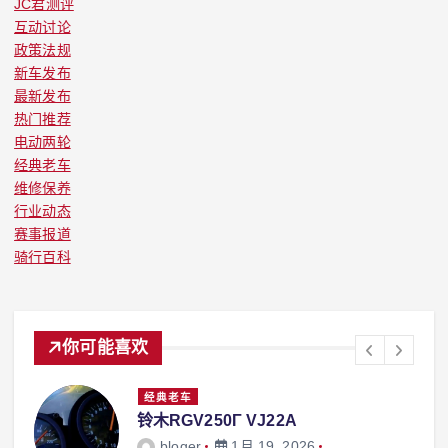
JC君测评
互动讨论
政策法规
新车发布
最新发布
热门推荐
电动两轮
经典老车
维修保养
行业动态
赛事报道
骑行百科
你可能喜欢
经典老车
铃木RGV250Γ VJ22A
bloger
1月 19, 2026