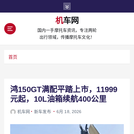
S
k
i
机车网
p
国内一手摩托车资讯，专注两轮
t
出行领域，传播摩托车文化！
o
c
o
首页
n
t
e
n
t
鸿150GT满配平踏上市，11999
元起，10L油箱续航400公里
机车网
新车发布
6月 18, 2026