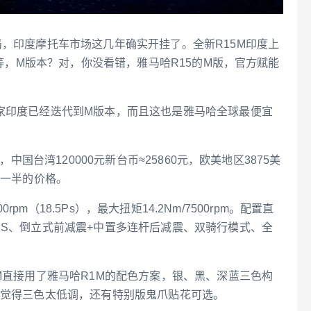
局，印度摩托车市场这几年确实开挂了。全新R15M印度上
等，M版本？对，你没看错，雅马哈R15的M版，官方赋能
家印度已经迭代到M版本，而且这也是雅马哈全球最便宜
，中国台湾120000元新台币≈25860元，欧美地区3875美
内一半的价格。
rpm（18.5Ps），最大扭矩14.2Nm/7500rpm。配置直
BS、倒立式前减震+中置多连杆后减震、双骑行模式、全
5M直接用了雅马哈R1M的配色方案，银、黑、深蓝三色构
果觉得三色太低调，还有特别版鬼爪贴花可选。