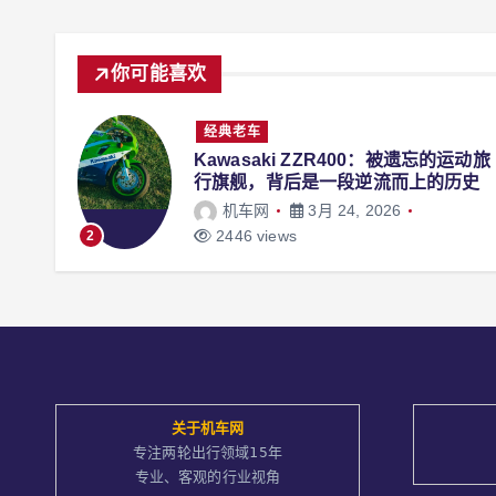
你可能喜欢
经典老车
运动旅
铃木RGV250Γ VJ22A
历史
bloger
1月 19, 2026
3312 views
3
关于
机车网
专注两轮出行领域15年
专业、客观的行业视角