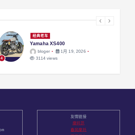
经典老车
本田四缸250cc仿赛，19000转才到红
区
机车网
12月 15, 2025
3656 views
5
6
友情链接
摩托范
om
春风摩托