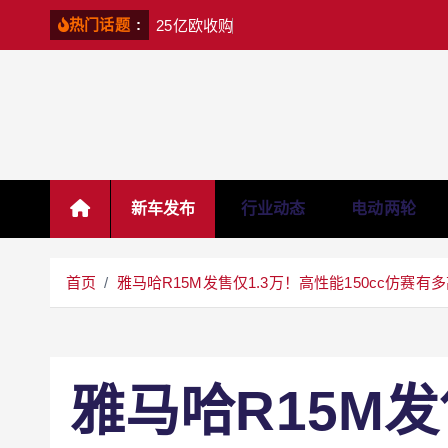
S
:
2
5
亿
欧
收
购
杜
卡
迪
？
大
众
：
热门话题
k
i
p
t
o
c
o
新车发布
行业动态
电动两轮
n
t
e
首页
雅马哈R15M发售仅1.3万！高性能150cc仿赛有
n
t
雅马哈R15M发