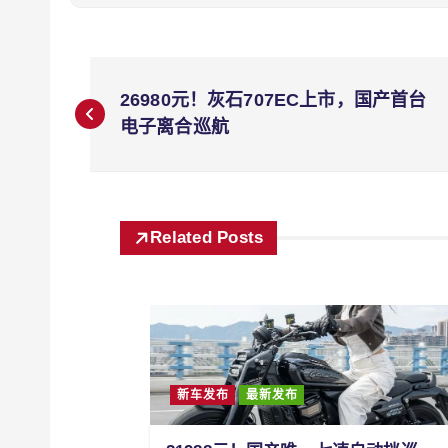
文
26980元！灰石707EC上市，国产首台
章
电子离合巡航
导
航
Related Posts
新车发布
最新发布