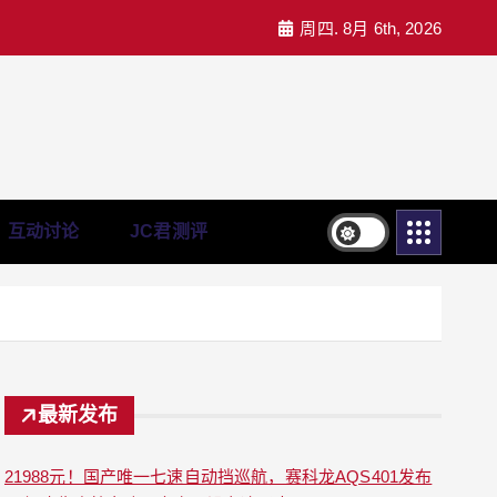
周四. 8月 6th, 2026
互动讨论
JC君测评
最新发布
21988元！国产唯一七速自动挡巡航，赛科龙AQS401发布