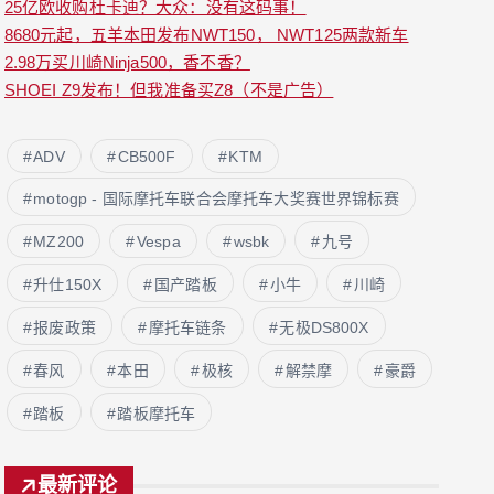
25亿欧收购杜卡迪？大众：没有这码事！
8680元起，五羊本田发布NWT150， NWT125两款新车
2.98万买川崎Ninja500，香不香？
SHOEI Z9发布！但我准备买Z8（不是广告）
ADV
CB500F
KTM
motogp - 国际摩托车联合会摩托车大奖赛世界锦标赛
MZ200
Vespa
wsbk
九号
升仕150X
国产踏板
小牛
川崎
报废政策
摩托车链条
无极DS800X
春风
本田
极核
解禁摩
豪爵
踏板
踏板摩托车
最新评论