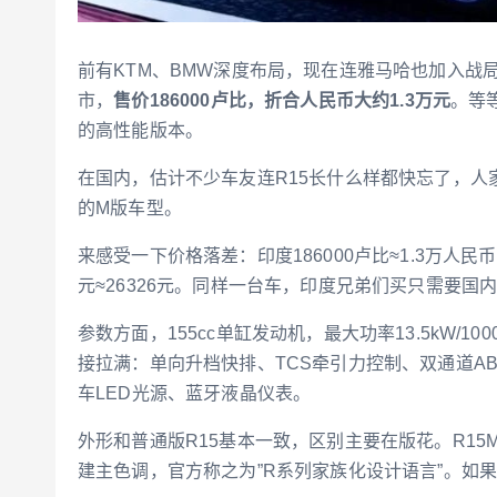
前有KTM、BMW深度布局，现在连雅马哈也加入战
市，
售价186000卢比，折合人民币大约1.3万元
。等
的高性能版本。
在国内，估计不少车友连R15长什么样都快忘了，人
的M版车型。
来感受一下价格落差：印度186000卢比≈1.3万人民币
元≈26326元。同样一台车，印度兄弟们买只需要国
参数方面，155cc单缸发动机，最大功率13.5kW/10000
接拉满：单向升档快排、TCS牵引力控制、双通道A
车LED光源、蓝牙液晶仪表。
外形和普通版R15基本一致，区别主要在版花。R1
建主色调，官方称之为”R系列家族化设计语言”。如