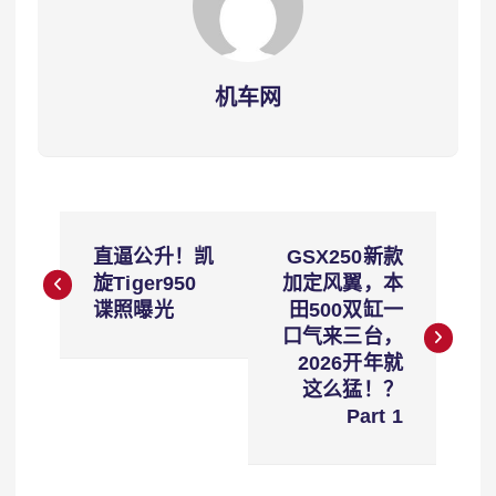
机车网
文
直逼公升！凯
GSX250新款
章
旋Tiger950
加定风翼，本
谍照曝光
田500双缸一
导
口气来三台，
2026开年就
航
这么猛！？
Part 1