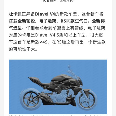
JC君
和你一起聊摩托
杜卡迪
正筹备
Diavel V4
的新款车型，这台新车将
搭载
全新轮毂
、
电子悬架
，
RS同款进气口，全新排
气造型
。仔细看能看到前避震上有管线，电子悬架
对应的肯定是Diavel V4 S版和以上车型，很大概
率这台车是新款V4S，在RS版之后再出一个衍生款
的可能性不大。