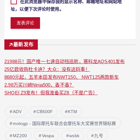
在此浏览器中保存我的显示名称、邮箱地址和网站地
址，以便下次评论时使用。
最新发布
21988元！国产唯一七速自动挡巡航，赛科龙AQS401发布
25亿欧收购杜卡迪？大众：没有这码事！
8680元起，五羊本田发布NWT150， NWT125两款新车
2.98万买川崎Ninja500，香不香？
SHOEI Z9发布！但我准备买Z8（不是广告）
ADV
CB500F
KTM
motogp - 国际摩托车联合会摩托车大奖赛世界锦标赛
MZ200
Vespa
wsbk
九号